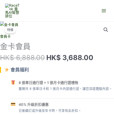
跳
至
主
要
內
特價
容
會員卡
金卡會員
原
目
HK$
6,888.00
HK$
3,688.00
始
前
價
價
會員福利
格：
格：
HK$ 6,888.00。
HK$ 3
8 張單日通行證 + 1 張月卡通行證禮物
獲贈共 8 張單日卡和 1 張月卡內容通行證，讓您深度體驗內容。
40% 升級折扣優惠
日後續訂或升級至年卡時，可享有此折扣。