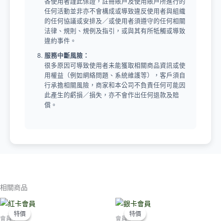
各使用者謹此保證，註冊賬戶及使用賬戶所進行的
任何活動並非亦不會構成或導致違反使用者與組織
的任何協議或安排及／或使用者須遵守的任何相關
法律、規則、規例及指引，或與其有所牴觸或導致
違約事件。
服務中斷風險：
很多原因可導致使用者未能獲取相關商品資訊或使
用權益（例如網絡問題、系統維護等），客戶須自
行承擔相關風險，商家和本公司不負責任何可能因
此產生的虧損／損失，亦不會作出任何退款及賠
償。
相關商品
特價
特價
特價
特價
會員卡
會員卡