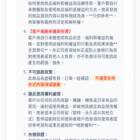
如何使用商品福利和權益為自願性質，客戶需自行
承擔獲取及使用商品福利或權益的方式。商家發放
的商品資訊内容以發佈現狀為准，**只供參考**，
商家擁有最終的決定和解析權。
【客戶風險承擔與免責】
客戶須自行承擔使用商品信息、福利和權益的風
險，並對使用該福利和權益的行動及其結果承擔**
全部責任**。本公司毋須就糾正或防止違規行為而
對使用者或其他人士負責，亦不負責任何可能因此
產生的虧損／損失。
不可退款政策：
此商品為虛擬性質，訂單一經確認，
不接受任何
形式的取消或退款
。
違反使用權利處理：
客戶以任何形式的改變、轉讓、轉售或分享商品的
資訊、福利或使用權益，即被視爲違反商品使用權
利，商家或本公司保留（暫時、永久或以其他方
式）暫停或刪除任何使用者賬戶而毋須向使用者提
供參考資料或事先通知的**絕對權利**。
合規保證：