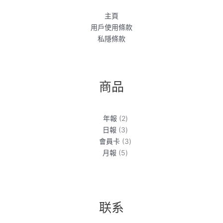
主頁
用戶使用條款
私隱條款
商品
2
年報
2
個
3
日報
3
產
個
3
會員卡
3
品
產
5
個
月報
5
品
個
產
產
品
品
联系