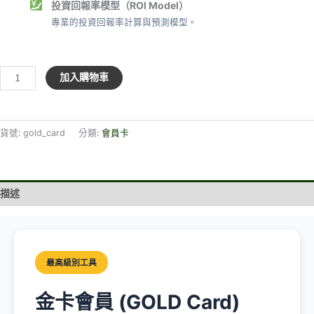
投資回報率模型（ROI Model）
專業的投資回報率計算與預測模型。
金
加入購物車
卡
會
員
貨號:
gold_card
分類:
會員卡
數
量
描述
最高級別工具
金卡會員 (GOLD Card)