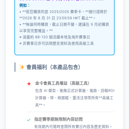
例如：
• **若您購買的是 2025/2026 賽季卡，**通行證將於
**2026 年 8 月 31 日 23:59:59 HKT 截止**。
• **無論何時購買，截止日期不變，建議在 9 月初購買
以享受完整權益。**
※ 涵蓋約 88-120 個活躍本地及海外賽事日
※ 非賽事日亦可訪問歷史資料及使用高級工具
會員福利（本產品包含）
金卡會員工具權益（高級工具）
★
包含 AI 模型、進階公式計算器、風險、回報ROI
計算器、啡、綠跟蹤，靈活注項等所有**高級工
具**。
指定賽季期無限制內容訪問
✓
有效期內可隨時查閱所有賽日內容及歷史資料。