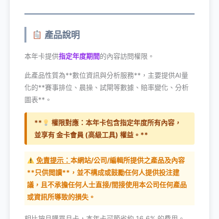
產品說明
本年卡提供
指定年度期間
的內容訪問權限。
此產品性質為**數位資訊與分析服務**，主要提供AI量
化的**賽事排位、晨操、試閘等數據、賠率變化、分析
圖表**。
**
權限對應：本年卡包含指定年度所有內容，
並享有 金卡會員 (高級工具) 權益。**
免責提示：
本網站/公司/編輯所提供之產品及內容
**只供閲讀**，並不構成或鼓勵任何人提供投注建
議，且不承擔任何人士直接/間接使用本公司任何產品
或資訊所導致的損失。
相比按月購買月卡，本年卡可節省約 16.6% 的費用。