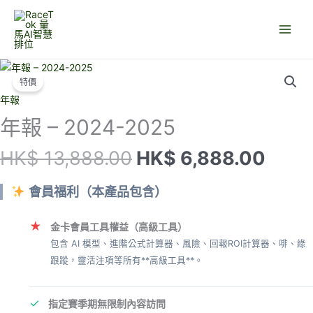
跳
至
主
要
內
特價
容
年報
年報 – 2024-2025
原
目
HK$
13,888.00
HK$
6,888.00
始
前
價
價
會員福利（本產品包含）
格：
格：
HK$ 13,888.00。
HK$ 
★
金卡會員工具權益（高級工具）
包含 AI 模型、進階公式計算器、風險、回報ROI計算器、啡、綠
跟蹤，靈活注項等所有**高級工具**。
✓
指定賽季期無限制內容訪問