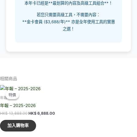
本年卡已經是**最划算的內容及高級工具組合**！
若您只需要高級工具，不需要內容：
**金卡會員 ($3,688/年)** 亦是全年使用工具的實惠
之選！
相關商品
特價
特價
年報
年報 – 2025-2026
原
目
HK$
13,888.00
HK$
6,888.00
始
前
價
價
加入購物車
格：
格：
HK$ 13,888.00。
HK$ 6,888.00。