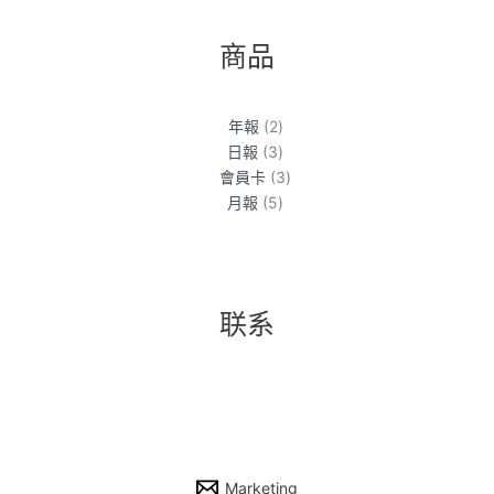
商品
2
年報
2
個
3
日報
3
產
個
3
會員卡
3
品
產
5
個
月報
5
品
個
產
產
品
品
联系
Marketing