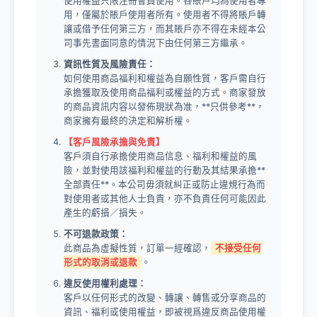
使用權益只限注冊會員使用。各賬戶均為使用者專
用，僅屬於賬戶使用者所有。使用者不得將賬戶轉
讓或借予任何第三方，而其賬戶亦不得在未經本公
司事先書面同意的情況下由任何第三方繼承。
資訊性質及風險責任：
如何使用商品福利和權益為自願性質，客戶需自行
承擔獲取及使用商品福利或權益的方式。商家發放
的商品資訊内容以發佈現狀為准，**只供參考**，
商家擁有最終的決定和解析權。
【客戶風險承擔與免責】
客戶須自行承擔使用商品信息、福利和權益的風
險，並對使用該福利和權益的行動及其結果承擔**
全部責任**。本公司毋須就糾正或防止違規行為而
對使用者或其他人士負責，亦不負責任何可能因此
產生的虧損／損失。
不可退款政策：
此商品為虛擬性質，訂單一經確認，
不接受任何
形式的取消或退款
。
違反使用權利處理：
客戶以任何形式的改變、轉讓、轉售或分享商品的
資訊、福利或使用權益，即被視爲違反商品使用權