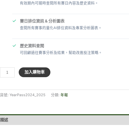
有效期內可隨時查閱所有賽日內容及歷史資料。
✓
賽日排位資訊 & 分析圖表
查閱所有賽事的量化AI排位資料及專業分析圖表。
✓
歷史資料查閱
可回顧過往賽事分析及結果，幫助改進投注策略。
年
加入購物車
報
–
2024-
貨號:
YearPass2024_2025
分類:
年報
2025
數
量
描述